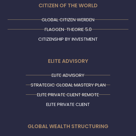
d
e
b
g
CITIZEN OF THE WORLD
i
r
e
r
n
a
m
GLOBAL CITIZEN WERDEN
FLAGGEN-THEORIE 5.0
CITIZENSHIP BY INVESTMENT
ELITE ADVISORY
ELITE ADVISORY
STRATEGIC GLOBAL MASTERY PLAN
ELITE PRIVATE CLIENT REMOTE
ELITE PRIVATE CLIENT
GLOBAL WEALTH STRUCTURING