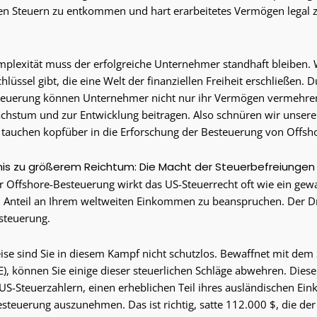
en Steuern zu entkommen und hart erarbeitetes Vermögen legal z
omplexität muss der erfolgreiche Unternehmer standhaft bleiben.
lüssel gibt, die eine Welt der finanziellen Freiheit erschließen. 
teuerung können Unternehmer nicht nur ihr Vermögen vermehre
chstum und zur Entwicklung beitragen. Also schnüren wir unsere
tauchen kopfüber in die Erforschung der Besteuerung von Offs
is zu größerem Reichtum: Die Macht der Steuerbefreiunge
r Offshore-Besteuerung wirkt das US-Steuerrecht oft wie ein gew
n Anteil an Ihrem weltweiten Einkommen zu beanspruchen. Der D
steuerung.
ise sind Sie in diesem Kampf nicht schutzlos. Bewaffnet mit dem
IE), können Sie einige dieser steuerlichen Schläge abwehren. Dies
n US-Steuerzahlern, einen erheblichen Teil ihres ausländischen 
steuerung auszunehmen. Das ist richtig, satte 112.000 $, die de