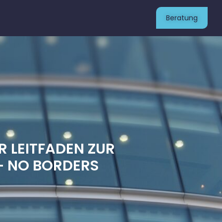
Beratung
 LEITFADEN ZUR
– NO BORDERS