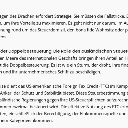
egen des Drachen erfordert Strategie. Sie müssen die Fallstricke
n, um ihre Vorteile zu maximieren. Es geht nicht nur darum, im Au
lanung rund um das Steuerdomizil, den bona fide Wohnsitz oder p
ens.
l der Doppelbesteuerung: Die Rolle des ausländischen Steu
en Meere des internationalen Geschäfts bringen ihren Anteil an H
t die Doppelbesteuerung. Es ist wie ein Sturm, der droht, Ihre fi
 und Ihr unternehmerisches Schiff zu beschädigen.
ise dient das US-amerikanische Foreign Tax Credit (FTC) im Kam
 Anker, der Schutz und Stabilität bietet. Diese Steuerbestimmung 
sländische Regierungen gegen Ihre US-Steuerpflichten aufzurechn
mmen zweimal besteuert wird. Die effektive Nutzung des FTC erfo
iten, einschließlich der Berechtigung, der Einkommensquelle u
inem Kategorieeinkommen.