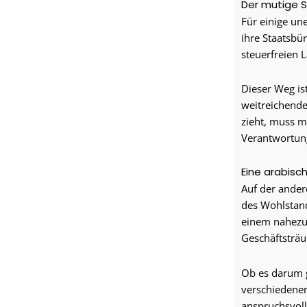
Der mutige S
Für einige un
ihre Staatsbü
steuerfreien 
Dieser Weg is
weitreichende
zieht, muss m
Verantwortung
Eine arabisc
Auf der ander
des Wohlstand
einem nahezu 
Geschäftsträ
Ob es darum 
verschiedenen
anspruchsvoll