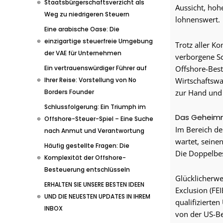
Staatsbürgerschaftsverzicht als
Aussicht, hoh
Weg zu niedrigeren Steuern
lohnenswert.
Eine arabische Oase: Die
einzigartige steuerfreie Umgebung
Trotz aller K
der VAE für Unternehmen
verborgene Sch
Ein vertrauenswürdiger Führer auf
Offshore-Bes
Ihrer Reise: Vorstellung von No
Wirtschaftswa
Borders Founder
zur Hand und 
Schlussfolgerung: Ein Triumph im
Das Geheimn
Offshore-Steuer-Spiel – Eine Suche
Im Bereich de
nach Anmut und Verantwortung
wartet, seine
Häufig gestellte Fragen: Die
Die Doppelbe
Komplexität der Offshore-
Besteuerung entschlüsseln
Glücklicherwe
ERHALTEN SIE UNSERE BESTEN IDEEN
Exclusion (FE
UND DIE NEUESTEN UPDATES IN IHREM
qualifizierte
INBOX
von der US-Be