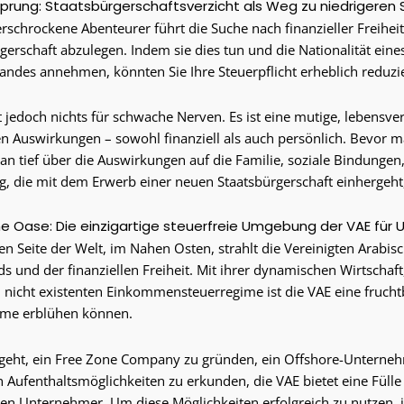
prung: Staatsbürgerschaftsverzicht als Weg zu niedrigeren 
erschrockene Abenteurer führt die Suche nach finanzieller Freihei
rgerschaft abzulegen. Indem sie dies tun und die Nationalität eine
Landes annehmen, könnten Sie Ihre Steuerpflicht erheblich reduzi
t jedoch nichts für schwache Nerven. Es ist eine mutige, lebensv
n Auswirkungen – sowohl finanziell als auch persönlich. Bevor m
an tief über die Auswirkungen auf die Familie, soziale Bindunge
, die mit dem Erwerb einer neuen Staatsbürgerschaft einhergeh
he Oase: Die einzigartige steuerfreie Umgebung der VAE fü
en Seite der Welt, im Nahen Osten, strahlt die Vereinigten Arabis
s und der finanziellen Freiheit. Mit ihrer dynamischen Wirtschaft
nicht existenten Einkommensteuerregime ist die VAE eine fruchtb
ume erblühen können.
geht, ein Free Zone Company zu gründen, ein Offshore-Unterneh
 Aufenthaltsmöglichkeiten zu erkunden, die VAE bietet eine Fülle
en Unternehmer. Um diese Möglichkeiten erfolgreich zu nutzen, is