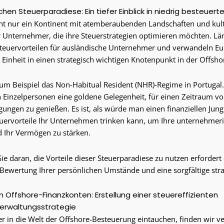
hen Steuerparadiese: Ein tiefer Einblick in niedrig besteuert
cht nur ein Kontinent mit atemberaubenden Landschaften und kultu
 Unternehmer, die ihre Steuerstrategien optimieren möchten. Län
Steuervorteilen für ausländische Unternehmer und verwandeln Eu
 Einheit in einen strategisch wichtigen Knotenpunkt in der Offsh
m Beispiel das Non-Habitual Resident (NHR)-Regime in Portugal
 Einzelpersonen eine goldene Gelegenheit, für einen Zeitraum vo
ungen zu genießen. Es ist, als würde man einen finanziellen Jun
teuervorteile Ihr Unternehmen trinken kann, um Ihre unternehme
 Ihr Vermögen zu stärken.
ie daran, die Vorteile dieser Steuerparadiese zu nutzen erfordert
 Bewertung Ihrer persönlichen Umstände und eine sorgfältige str
n Offshore-Finanzkonten: Erstellung einer steuereffizienten
rwaltungsstrategie
er in die Welt der Offshore-Besteuerung eintauchen, finden wir v