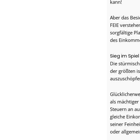
kann!
Aber das Besi
FEIE verstehe
sorgfältige P
des Einkomm
Sieg im Spie
Die stürmisch
der größten is
auszuschöpfen
Glücklicherwe
als mächtiger
Steuern an au
gleiche Einko
seiner Feinhe
oder allgeme