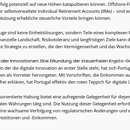
Erfolg potenziell auf neue Höhen katapultieren können. Offshore-F
r selbstverwaltete Individual Retirement Accounts (IRAs) – sind w
 Nutzung erhebliche steuerliche Vorteile bringen können.
ge sind keine Einheitslösungen, sondern Teile eines komplexen 
inanzielle Landschaft, Risikotoleranz und langfristigen Ziele kann 
nte Strategie zu erstellen, die den Vermögenserhalt und das Wachs
taler Innovationen: Eine Erkundung der steuerfreien Krypto-
 in der die digitale Innovation an erster Stelle steht, hat sich Portu
en als Vorreiter hervorgetan. Mit Vorschriften, die Einkommen 
rei erklären, hat Portugal effektiv den roten Teppich für digitale
sorientierte Haltung bietet eine aufregende Gelegenheit für dieje
talen Währungen tätig sind. Die Nutzung dieser Gelegenheit erforde
eine wachsame Verfolgung von regulatorischen Änderungen und e
vestitionen und -Einkommen.