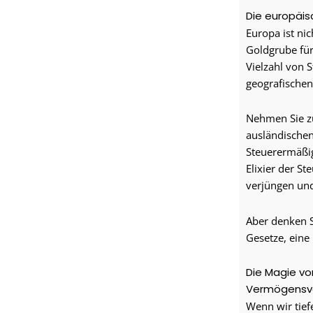
Die europäisc
Europa ist ni
Goldgrube für
Vielzahl von 
geografischen
Nehmen Sie zu
ausländischen
Steuerermäßig
Elixier der S
verjüngen und
Aber denken S
Gesetze, eine
Die Magie vo
Vermögensve
Wenn wir tief