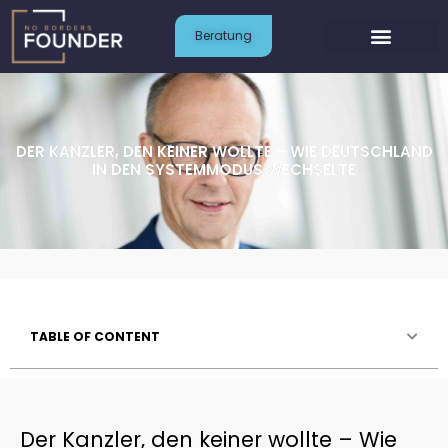
Zum
Inhalt
Beratung
springen
DER KANZLER, DEN KEINER WOLLTE – WIE DEUTSCHLAND
IN DEN SYSTEMMODUS WECHSELTE
TABLE OF CONTENT
Der Kanzler, den keiner wollte – Wie