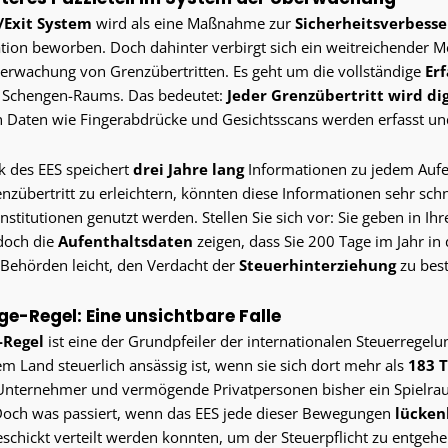
/Exit System
wird als eine Maßnahme zur
Sicherheitsverbess
ration beworben. Doch dahinter verbirgt sich ein weitreichender M
berwachung von Grenzübertritten. Es geht um die vollständige
Er
s Schengen-Raums. Das bedeutet:
Jeder Grenzübertritt wird di
 Daten wie Fingerabdrücke und Gesichtsscans werden erfasst und
k des EES speichert
drei Jahre lang
Informationen zu jedem Aufen
enzübertritt zu erleichtern, könnten diese Informationen sehr sch
stitutionen genutzt werden. Stellen Sie sich vor: Sie geben in Ihr
doch die
Aufenthaltsdaten
zeigen, dass Sie 200 Tage im Jahr in
Behörden leicht, den Verdacht der
Steuerhinterziehung
zu best
ge-Regel: Eine unsichtbare Falle
-Regel
ist eine der Grundpfeiler der internationalen Steuerregelung
em Land steuerlich ansässig ist, wenn sie sich dort mehr als
183 T
 Unternehmer und vermögende Privatpersonen bisher ein Spielrau
Doch was passiert, wenn das EES jede dieser Bewegungen
lückenl
eschickt verteilt werden konnten, um der Steuerpflicht zu entgehe