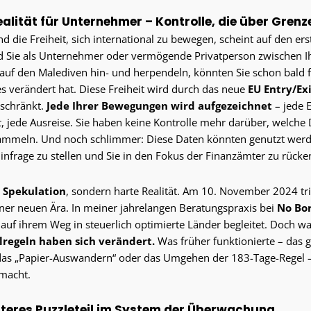
ealität für Unternehmer – Kontrolle, die über Gren
nd die Freiheit, sich international zu bewegen, scheint auf den er
 Sie als Unternehmer oder vermögende Privatperson zwischen Ih
uf den Malediven hin- und herpendeln, könnten Sie schon bald fe
 verändert hat. Diese Freiheit wird durch das neue
EU Entry/Exi
eschränkt.
Jede Ihrer Bewegungen wird aufgezeichnet
– jede E
t, jede Ausreise. Sie haben keine Kontrolle mehr darüber, welche
sammeln. Und noch schlimmer: Diese Daten könnten genutzt wer
infrage zu stellen und Sie in den Fokus der Finanzämter zu rücke
e Spekulation
, sondern harte Realität. Am 10. November 2024 trit
ner neuen Ära. In meiner jahrelangen Beratungspraxis bei
No Bo
uf ihrem Weg in steuerlich optimierte Länder begleitet. Doch was
lregeln haben sich verändert.
Was früher funktionierte – das 
das „Papier-Auswandern“ oder das Umgehen der 183-Tage-Regel –
macht.
eiteres Puzzleteil im System der Überwachung