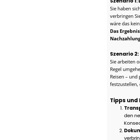
Szenario 1:
Sie haben sic
verbringen Si
wäre das kein
Das Ergebnis
Nachzahlun
Szenario 2
Sie arbeiten 
Regel umgehen
Reisen – und 
festzustellen, 
Tipps und 
Trans
den ne
Konseq
Dokume
verbrin