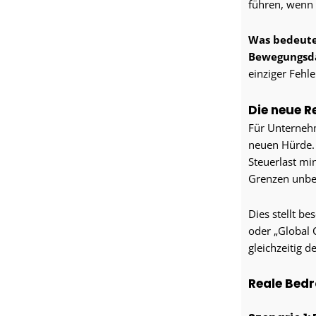
führen, wenn 
Was bedeutet
Bewegungsd
einziger Fehle
Die neue R
Für Unternehm
neuen Hürde. 
Steuerlast mi
Grenzen unbe
Dies stellt be
oder „Global 
gleichzeitig d
Reale Bedr