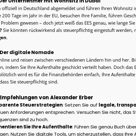
 Der Unternehmer mit Wohnsitz in Dubai
h offiziell in Deutschland abgemeldet und führen Ihren Wohnsitz i
e 200 Tage im Jahr in der EU, besuchen Ihre Familie, führen Gesc
 Problem gewesen – doch jetzt weiß das EES genau, wie lange Sie 
?
Sie könnten rückwirkend als steuerpflichtig eingestuft werden, 
gen
.
: Der digitale Nomade
online und reisen zwischen verschiedenen Ländern hin und her. B
, indem Sie Ihre Aufenthalte geschickt verteilt haben. Doch das 
plötzlich wird es für die Finanzbehörden einfach, Ihre Aufenthalt
dass Sie steuerpflichtig sind.
Empfehlungen von Alexander Erber
parente Steuerstrategien
: Setzen Sie auf
legale, transp
uen Anforderungen entsprechen. Versuchen Sie nicht, das 
uenzen sind zu hoch.
ntieren Sie Ihre Aufenthalte
: Führen Sie genau Buch über
gen. Nutzen Sie digitale Tools, um sicherzustellen, dass Ihre