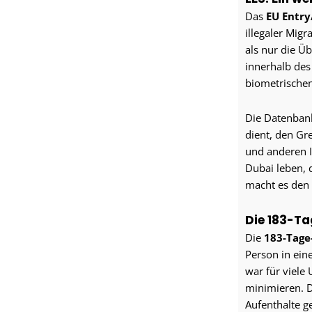
Das
EU Entry
illegaler Mig
als nur die Ü
innerhalb de
biometrischen
Die Datenban
dient, den Gr
und anderen In
Dubai leben, 
macht es den 
Die 183-Ta
Die
183-Tage
Person in ein
war für viele
minimieren. 
Aufenthalte g