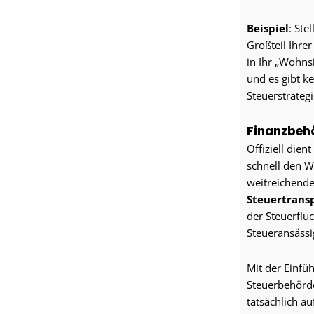
Beispiel
: Ste
Großteil Ihre
in Ihr „Wohns
und es gibt k
Steuerstrateg
Finanzbeh
Offiziell die
schnell den 
weitreichende
Steuertrans
der Steuerflu
Steueransässi
Mit der Einfü
Steuerbehörde
tatsächlich a