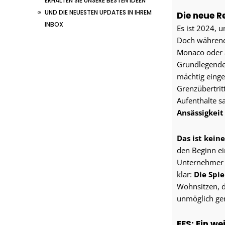
ERHALTEN SIE UNSERE BESTEN IDEEN
UND DIE NEUESTEN UPDATES IN IHREM
Die neue R
INBOX
Es ist 2024, u
Doch während
Monaco oder a
Grundlegendes
mächtig eing
Grenzübertrit
Aufenthalte 
Ansässigkeit
Das ist kein
den Beginn ei
Unternehmer a
klar:
Die Spie
Wohnsitzen, 
unmöglich ge
EES: Ein w