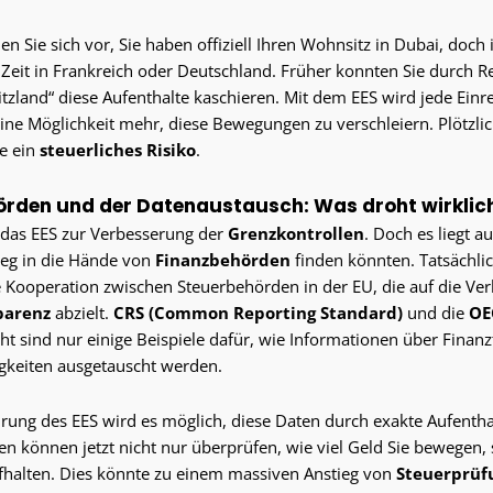
llen Sie sich vor, Sie haben offiziell Ihren Wohnsitz in Dubai, doch
r Zeit in Frankreich oder Deutschland. Früher konnten Sie durch 
itzland“ diese Aufenthalte kaschieren. Mit dem EES wird jede Ein
eine Möglichkeit mehr, diese Bewegungen zu verschleiern. Plötzlic
ie ein
steuerliches Risiko
.
örden und der Datenaustausch: Was droht wirklic
nt das EES zur Verbesserung der
Grenzkontrollen
. Doch es liegt a
Weg in die Hände von
Finanzbehörden
finden könnten. Tatsächlich
 Kooperation zwischen Steuerbehörden in der EU, die auf die Ve
parenz
abzielt.
CRS (Common Reporting Standard)
und die
OE
cht sind nur einige Beispiele dafür, wie Informationen über Finan
gkeiten ausgetauscht werden.
hrung des EES wird es möglich, diese Daten durch exakte Aufenth
n können jetzt nicht nur überprüfen, wie viel Geld Sie bewegen, 
ufhalten. Dies könnte zu einem massiven Anstieg von
Steuerprüf