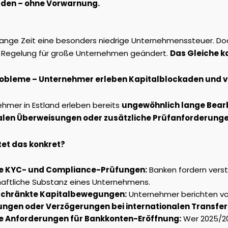
rden – ohne Vorwarnung.
 lange Zeit eine besonders niedrige Unternehmenssteuer. Do
e Regelung für große Unternehmen geändert.
Das Gleiche k
robleme – Unternehmer erleben Kapitalblockaden und 
ehmer in Estland erleben bereits
ungewöhnlich lange Bearb
alen Überweisungen oder zusätzliche Prüfanforderunge
et das konkret?
e KYC- und Compliance-Prüfungen:
Banken fordern verst
haftliche Substanz eines Unternehmens.
schränkte Kapitalbewegungen:
Unternehmer berichten v
ungen oder Verzögerungen bei internationalen Transfer
e Anforderungen für Bankkonten-Eröffnung:
Wer 2025/20