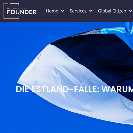
Zum
Inhalt
Home
Services
Global Citizen
springen
DIE ESTLAND-FALLE: WARUM