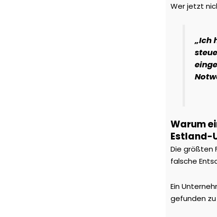
Wer jetzt ni
„Ich 
steue
einge
Notw
Warum ein
Estland-
Die größten 
falsche Ent
Ein Unternehm
gefunden zu