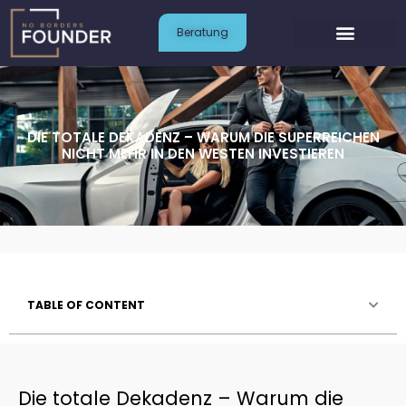
Zum
Inhalt
Beratung
springen
DIE TOTALE DEKADENZ – WARUM DIE SUPERREICHEN
NICHT MEHR IN DEN WESTEN INVESTIEREN
TABLE OF CONTENT
Die totale Dekadenz – Warum die