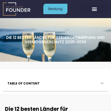
Zum
Inhalt
Beratung
springen
DIE 12 BESTEN LÄNDER FÜR STEUEROPTIMIERUNG UND
VERMÖGENSSCHUTZ 2025–2030
TABLE OF CONTENT
Die 12 besten Länder für